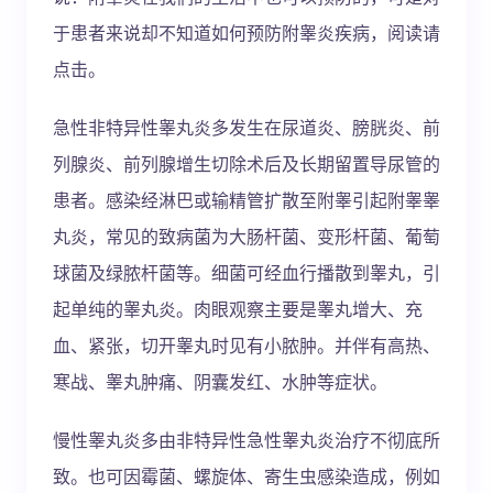
于患者来说却不知道如何预防附睾炎疾病，阅读请
点击。
急性非特异性睾丸炎多发生在尿道炎、膀胱炎、前
列腺炎、前列腺增生切除术后及长期留置导尿管的
患者。感染经淋巴或输精管扩散至附睾引起附睾睾
丸炎，常见的致病菌为大肠杆菌、变形杆菌、葡萄
球菌及绿脓杆菌等。细菌可经血行播散到睾丸，引
起单纯的睾丸炎。肉眼观察主要是睾丸增大、充
血、紧张，切开睾丸时见有小脓肿。并伴有高热、
寒战、睾丸肿痛、阴囊发红、水肿等症状。
慢性睾丸炎多由非特异性急性睾丸炎治疗不彻底所
致。也可因霉菌、螺旋体、寄生虫感染造成，例如