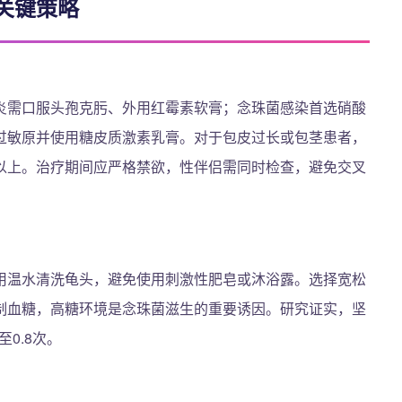
关键策略
炎需口服头孢克肟、外用红霉素软膏；念珠菌感染首选硝酸
过敏原并使用糖皮质激素乳膏。对于包皮过长或包茎患者，
%以上。治疗期间应严格禁欲，性伴侣需同时检查，避免交叉
用温水清洗龟头，避免使用刺激性肥皂或沐浴露。选择宽松
制血糖，高糖环境是念珠菌滋生的重要诱因。研究证实，坚
0.8次。