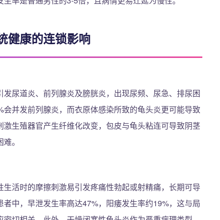
生率是普通男性的3-5倍，且病情更易迁延为慢性。
统健康的连锁影响
引发尿道炎、前列腺炎及膀胱炎，出现尿频、尿急、排尿困
3%会并发前列腺炎，而衣原体感染所致的龟头炎更可能导致
刺激生殖器官产生纤维化改变，包皮与龟头粘连可导致阴茎
困难。
性生活时的摩擦刺激易引发疼痛性勃起或射精痛，长期可导
者中，早泄发生率高达47%，阳痿发生率约19%，这与局
应密切相关。此外，干燥闭塞性龟头炎作为严重病理类型，