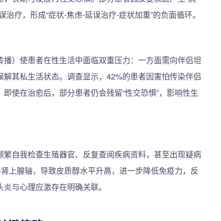
治疗，形成“症状-焦虑-延误治疗-症状加重”的负面循环。
传播）使患者在性生活中面临双重压力：一方面需向伴侣坦
误解其私生活状态。调查显示，42%的患者因害怕传染伴侣
。即使在治愈后，部分患者仍会残留“性交恐惧”，影响性生
频繁自我检查生殖器官、反复查阅疾病资料，甚至出现疑病
-肾上腺轴，导致皮质醇水平升高，进一步降低免疫力，反
头炎与心理应激存在明确关联。