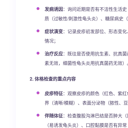
发病诱因
：询问近期是否有不洁性生活史
质（过敏性/刺激性龟头炎）、糖尿病史
症状演变
：记录皮疹初发部位、形态变化
情况；
治疗反应
：既往是否使用抗生素、抗真菌
素无效，细菌性龟头炎用抗真菌药无效）
2. 体格检查的重点内容
皮疹特征
：观察皮疹的颜色（红色、紫红
界（清晰/模糊）、表面分泌物（脓性、
伴随体征
：检查腹股沟淋巴结是否肿大（
（易诱发龟头炎）、口腔黏膜是否有异常