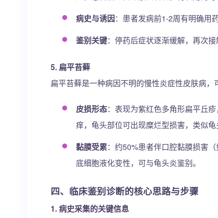
病史与诱因
：患者发病前1-2周有明确
鉴别关键
：停药后症状逐渐缓解，再次接
5. 扁平苔藓
扁平苔藓是一种病因不明的慢性炎症性皮肤病，
皮损形态
：表现为紫红色多角形扁平丘疹
痒，龟头部位可出现糜烂型损害，类似龟
黏膜受累
：约50%患者伴口腔黏膜损害（如
底细胞液化变性，可与龟头炎鉴别。
四、临床鉴别诊断的核心思路与步骤
1. 病史采集的关键信息