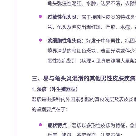
龟头弥漫性潮红、水肿，边界不清，去除
过敏性龟头炎
：属于接触性皮炎的特殊类
急，龟头及包皮出现红斑、丘疹、水疱，
浆细胞性龟头炎
：好发于中年男性，病因
境界清楚的暗红色斑块，表面光滑或伴少
恶性疾病鉴别（病理可见真皮浅层大量浆
三、易与龟头炎混淆的其他男性皮肤疾病
1. 湿疹（外生殖器型）
湿疹是由多种内外因素引起的真皮浅层及表皮炎
的鉴别要点在于：
症状特点
：湿疹以多形性皮疹为特征，急
增厚、粗糙、苔藓样变，边界不清；