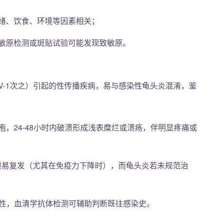
绪、饮食、环境等因素相关；
敏原检测或斑贴试验可能发现致敏原。
SV-1次之）引起的性传播疾病，易与感染性龟头炎混淆，鉴
，24-48小时内破溃形成浅表糜烂或溃疡，伴明显疼痛或
，但易复发（尤其在免疫力下降时），而龟头炎若未规范治
阳性，血清学抗体检测可辅助判断既往感染史。