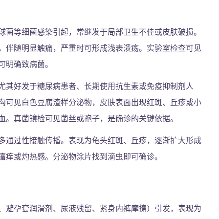
球菌等细菌感染引起，常继发于局部卫生不佳或皮肤破损。
，伴随明显触痛，严重时可形成浅表溃疡。实验室检查可见
可明确致病菌。
尤其好发于糖尿病患者、长期使用抗生素或免疫抑制剂人
沟可见白色豆腐渣样分泌物，皮肤表面出现红斑、丘疹或小
血。真菌镜检可见菌丝或孢子，是确诊的关键依据。
多通过性接触传播。表现为龟头红斑、丘疹，逐渐扩大形成
瘙痒或灼热感。分泌物涂片找到滴虫即可确诊。
、避孕套润滑剂、尿液残留、紧身内裤摩擦）引发，表现为