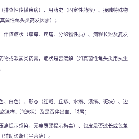
（排查性传播疾病）、用药史（固定性药疹）、接触特殊物
（真菌性龟头炎高发因素）；
、伴随症状（瘙痒、疼痛、分泌物性质）、病程长短及复发
药物或激素类药膏，症状是否缓解（如真菌性龟头炎用抗生
。
色、白色）、形态（红斑、丘疹、水疱、溃疡、斑块）、边
豆腐渣样、泡沫状）及是否伴出血、脱屑；
压痛提示感染，无痛质硬提示梅毒）、包皮是否过长或包茎
（辅助诊断扁平苔藓）。