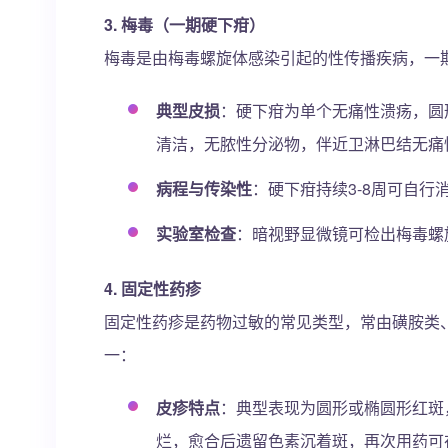
3. 梅毒（一期硬下疳）
梅毒是由梅毒螺旋体感染引起的性传播疾病，一
典型皮损
：硬下疳为单个无痛性溃疡，圆形
清洁，无脓性分泌物，伴近卫淋巴结无痛
病程与传染性
：硬下疳持续3-8周可自
实验室检查
：暗视野显微镜可检出梅毒螺
4. 固定性药疹
固定性药疹是药物过敏的常见类型，常由磺胺类
一：
皮疹特点
：典型表现为圆形或椭圆形红斑
烂，愈合后遗留色素沉着斑，再次用药可