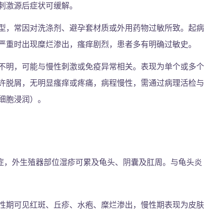
刺激源后症状可缓解。
型，常因对洗涤剂、避孕套材质或外用药物过敏所致。起病
严重时出现糜烂渗出，瘙痒剧烈，患者多有明确过敏史。
不明，可能与慢性刺激或免疫异常相关。表现为单个或多个
许脱屑，无明显瘙痒或疼痛，病程慢性，需通过病理活检与
细胞浸润）。
症，外生殖器部位湿疹可累及龟头、阴囊及肛周。与龟头炎
性期可见红斑、丘疹、水疱、糜烂渗出，慢性期表现为皮肤