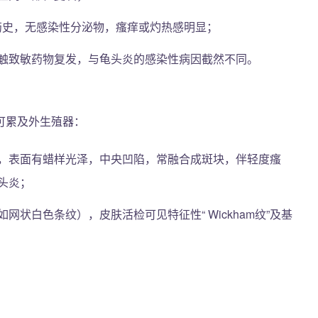
用药史，无感染性分泌物，瘙痒或灼热感明显；
触致敏药物复发，与龟头炎的感染性病因截然不同。
可累及外生殖器：
，表面有蜡样光泽，中央凹陷，常融合成斑块，伴轻度瘙
头炎；
网状白色条纹），皮肤活检可见特征性“ Wickham纹”及基