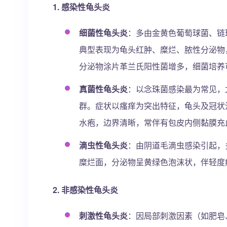
1. 感染性龟头炎
细菌性龟头炎
：多由金黄色葡萄球菌、链
典型表现为龟头红肿、糜烂、脓性分泌物
分泌物涂片革兰氏阳性菌增多，细菌培养
真菌性龟头炎
：以念珠菌感染最为常见，
群。症状以瘙痒为突出特征，龟头及冠状
水疱，边界清晰，常伴有包皮内侧黏膜充
滴虫性龟头炎
：由阴道毛滴虫感染引起，
糜烂面，分泌物呈黄绿色泡沫状，伴轻度
2. 非感染性龟头炎
刺激性龟头炎
：因局部刺激因素（如肥皂