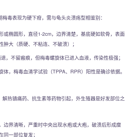
期梅毒表现为硬下疳，需与龟头炎溃疡型相鉴别：
或椭圆形，直径1-2cm，边界清楚，基底硬如软骨，表面
性肿大（质硬、不粘连、不破溃）；
行消退，不留瘢痕，但梅毒螺旋体已进入血液，传染性极强；
旋体，梅毒血清学试验（TPPA、RPR）阳性是确诊依据。
、解热镇痛药、抗生素等药物引起，外生殖器是好发部位之
，边界清晰，严重时中央出现水疱或大疱，破溃后形成糜
在同一部位复发；