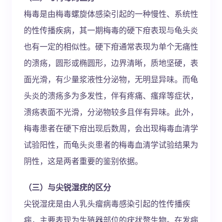
梅毒是由梅毒螺旋体感染引起的一种慢性、系统性
的性传播疾病，其一期梅毒的硬下疳表现与龟头炎
也有一定的相似性。硬下疳通常表现为单个无痛性
的溃疡，圆形或椭圆形，边界清晰，质地坚硬，表
面光滑，有少量浆液性分泌物，无明显异味。而龟
头炎的溃疡多为多发性，伴有疼痛、瘙痒等症状，
溃疡表面不光滑，分泌物较多且伴有异味。此外，
梅毒患者在硬下疳出现后数周，会出现梅毒血清学
试验阳性，而龟头炎患者的梅毒血清学试验结果为
阴性，这是两者重要的鉴别依据。
（三）与尖锐湿疣的区分
尖锐湿疣是由人乳头瘤病毒感染引起的性传播疾
病，主要表现为生殖器部位的疣状赘生物。在发病