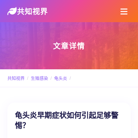
共知视界
文章详情
共知视界
/
生殖感染
/
龟头炎
/
龟头炎早期症状如何引起足够警
惕？