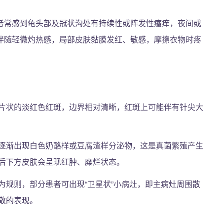
者常感到龟头部及冠状沟处有持续性或阵发性瘙痒，夜间或
伴随轻微灼热感，局部皮肤黏膜发红、敏感，摩擦衣物时疼
片状的淡红色红斑，边界相对清晰，红斑上可能伴有针尖大
逐渐出现白色奶酪样或豆腐渣样分泌物，这是真菌繁殖产生
后下方皮肤会呈现红肿、糜烂状态。
为规则，部分患者可出现“卫星状”小病灶，即主病灶周围散
散的表现。