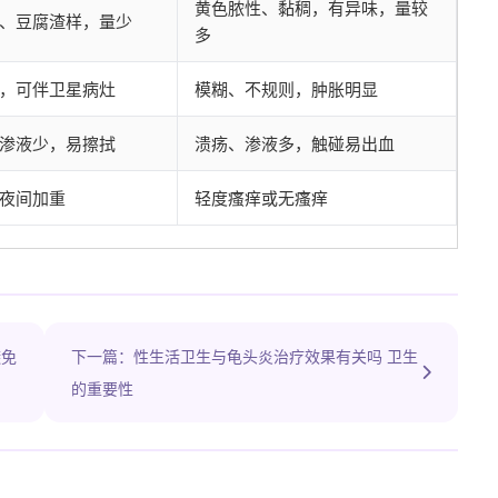
黄色脓性、黏稠，有异味，量较
、豆腐渣样，量少
多
，可伴卫星病灶
模糊、不规则，肿胀明显
渗液少，易擦拭
溃疡、渗液多，触碰易出血
夜间加重
轻度瘙痒或无瘙痒
避免
下一篇：性生活卫生与龟头炎治疗效果有关吗 卫生
的重要性