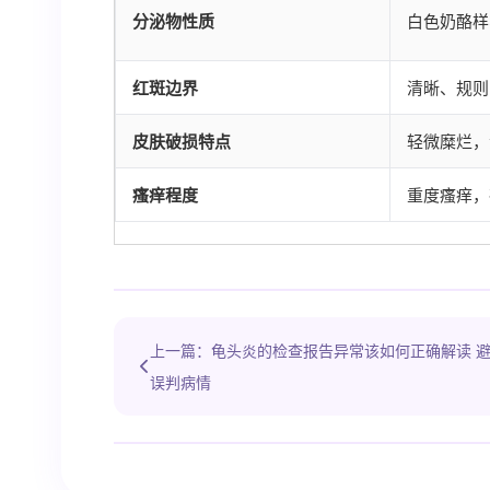
分泌物性质
白色奶酪样
红斑边界
清晰、规则
皮肤破损特点
轻微糜烂，
瘙痒程度
重度瘙痒，
上一篇：龟头炎的检查报告异常该如何正确解读 
误判病情