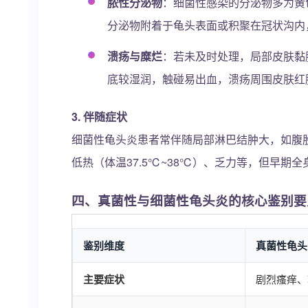
脓性分泌物
：细菌性感染的分泌物多为黄
分泌物附着于龟头表面或积聚在冠状沟内
溃疡与糜烂
：若未及时处理，局部皮肤黏
底较湿润，触碰易出血，溃疡周围皮肤红
3.
伴随症状
细菌性龟头炎患者常伴随局部淋巴结肿大，如腹
低热（体温37.5℃~38℃）、乏力等，但早期
四、真菌性与细菌性龟头炎的核心鉴别要
鉴别维度
真菌性龟头
主要症状
剧烈瘙痒、