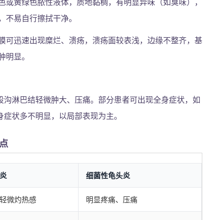
色或黄绿色脓性液体，质地黏稠，有明显异味（如臭味），
，不易自行擦拭干净。
膜可迅速出现糜烂、溃疡，溃疡面较表浅，边缘不整齐，基
肿明显。
股沟淋巴结轻微肿大、压痛。部分患者可出现全身症状，如
全身症状多不明显，以局部表现为主。
点
炎
细菌性龟头炎
轻微灼热感
明显疼痛、压痛