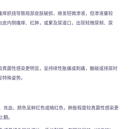
瘙痒抓挠导致局部皮肤破损，继发轻微渗液，但渗液量较
包皮内侧瘙痒、红肿，或累及尿道口，出现轻微尿频、尿
较真菌性感染更明显，呈持续性胀痛或刺痛，触碰或排尿时
呈特殊姿势。
、充血，颜色呈鲜红色或暗红色，肿胀程度较真菌性感染更
上翻。