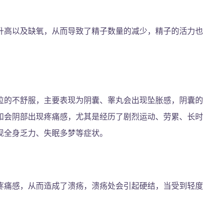
升高以及缺氧，从而导致了精子数量的减少，精子的活力也
位的不舒服，主要表现为阴囊、睾丸会出现坠胀感，阴囊的
和会阴部出现疼痛感，尤其是经历了剧烈运动、劳累、长时
现全身乏力、失眠多梦等症状。
疼痛感，从而造成了溃疡，溃疡处会引起硬结，当受到轻度