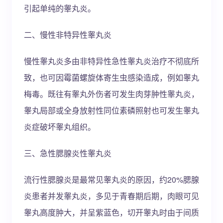
引起单纯的睾丸炎。
二、慢性非特异性睾丸炎
慢性睾丸炎多由非特异性急性睾丸炎治疗不彻底所
致，也可因霉菌螺旋体寄生虫感染造成，例如睾丸
梅毒。既往有睾丸外伤者可发生肉芽肿性睾丸炎，
睾丸局部或全身放射性同位素磷照射也可发生睾丸
炎症破坏睾丸组织。
三、急性腮腺炎性睾丸炎
流行性腮腺炎是最常见睾丸炎的原因，约20%腮腺
炎患者并发睾丸炎，多见于青春期后期，肉眼可见
睾丸高度肿大，并呈紫蓝色，切开睾丸时由于间质