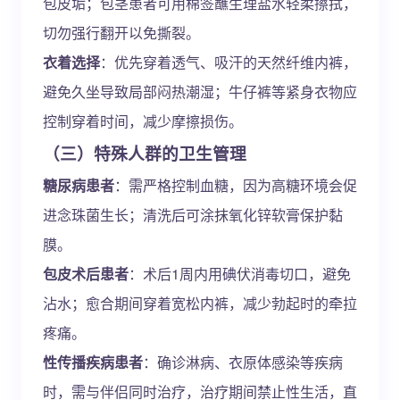
包皮垢；包茎患者可用棉签蘸生理盐水轻柔擦拭，
切勿强行翻开以免撕裂。
衣着选择
：优先穿着透气、吸汗的天然纤维内裤，
避免久坐导致局部闷热潮湿；牛仔裤等紧身衣物应
控制穿着时间，减少摩擦损伤。
（三）特殊人群的卫生管理
糖尿病患者
：需严格控制血糖，因为高糖环境会促
进念珠菌生长；清洗后可涂抹氧化锌软膏保护黏
膜。
包皮术后患者
：术后1周内用碘伏消毒切口，避免
沾水；愈合期间穿着宽松内裤，减少勃起时的牵拉
疼痛。
性传播疾病患者
：确诊淋病、衣原体感染等疾病
时，需与伴侣同时治疗，治疗期间禁止性生活，直