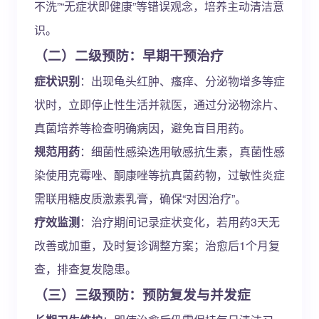
不洗”“无症状即健康”等错误观念，培养主动清洁意
识。
（二）二级预防：早期干预治疗
症状识别
：出现龟头红肿、瘙痒、分泌物增多等症
状时，立即停止性生活并就医，通过分泌物涂片、
真菌培养等检查明确病因，避免盲目用药。
规范用药
：细菌性感染选用敏感抗生素，真菌性感
染使用克霉唑、酮康唑等抗真菌药物，过敏性炎症
需联用糖皮质激素乳膏，确保“对因治疗”。
疗效监测
：治疗期间记录症状变化，若用药3天无
改善或加重，及时复诊调整方案；治愈后1个月复
查，排查复发隐患。
（三）三级预防：预防复发与并发症