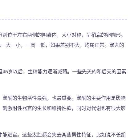
分别位于左右两侧的阴囊内，大小对称，呈稍扁的卵圆形。
丸一大一小，一高一低，如果差别不大，均属正常。睾丸的
但45岁以后，生精能力逐渐减弱。一些先天的和后天的因素
，睾酮的生物活性最强，也最重要。睾酮的主要作用是影响
、刺激附性器官的生长和维持性欲，同时对代谢也有很大影
才能进宫。这些太监都会失去某些男性特征，比如说不长胡