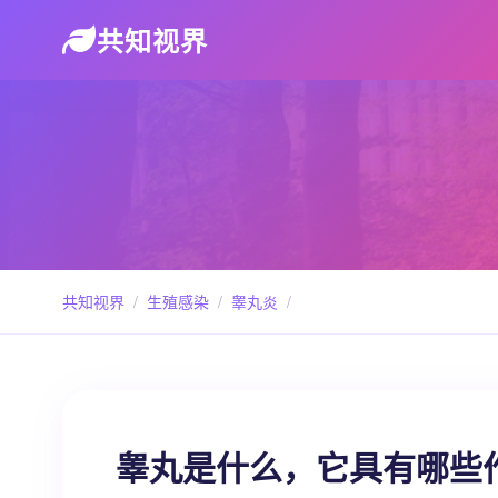
共知视界
共知视界
/
生殖感染
/
睾丸炎
/
睾丸是什么，它具有哪些